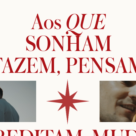
Aos 
QUE
SONHAM
FAZEM, PENSA